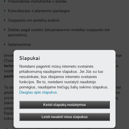
Pneumatiniai instrumentai ir priedai
Konsultacijos ir planavimo paslaugos
Suspausto oro poreikių analizė
Darbas pagal sutartis (eksploatavimo modeliai suspausto oro
pastotėms)
Aptarnavimas
Įmonė savo prietaisus gamina Koburge (Šiaurinėje Bavarijoje) ir Geroje
Slapukai
(Tiuringene). Jie išsiskiria savo
prieinamumu
,
energijos našumu,
techniniais sprendimais
bei
aptarnavimo paprastumu
bei atitinka
Norėdami pagerinti mūsų interneto svetainės
svarbiausią „Kaeser“ tikslą:
užtikrinti maksimalų klientų
pritaikomumą naudojame slapukus. Jei Jūs su tuo
pasitenkinimą
.
nesutinkate, bus ribojamos interneto svetainės
funkcijos. Be to, norėdami nustatyti naudotojo
pomėgius, naudojame trečiųjų šalių sekimo slapukus.
To siekia ne tik įmonės inžinieriai projektuotojai, bet ir aptarnavimo bei
Daugiau apie slapukus.
priežiūros paslaugas teikiantys specialistai. Paslaugų teikimas mums
yra toks pats svarbus kaip ir gaminių tobulinimas bei atsarginių dalių
tiekimas. Įrangos inžinieriai konsultuoja klientus dėl tinkamiausio
Keisti slapukų nustatymus
įrangos išdėstymo bei galingumo optimaliems rezultatams pasiekti.
Raskite optimalų sprendimą bet kokiai pramonės sričiai ir pagal bet
Leisti naudoti visus slapukus
kokius gamybos reikalavimus.