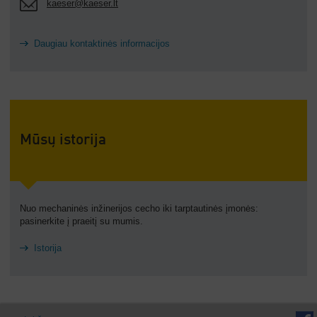
kaeser@kaeser.lt
Daugiau kontaktinės informacijos
Mūsų istorija
Nuo mechaninės inžinerijos cecho iki tarptautinės įmonės:
pasinerkite į praeitį su mumis.
Istorija