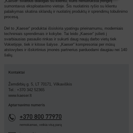
„Kaeser“ svarbus dialogas su klientu, kuris nenutrūksta įrenginį
sumontavus eksploatavimo vietoje. Šis nuolatinis ryšio su klientu
palaikymas skatina sklandų ir nuolatinį produktų ir sprendimų tobulinimo
procesą.
Dėl to „Kaeser“ produktai išsiskiria ypatingu prieinamumu, moderniais
techniniais sprendimais ir kokybe. Tai leido „Kaeser“ įsilieti į
svarbiausias pasaulio rinkas ir sukurti daug naujų darbo vietų tiek
Vokietijoje, tiek ir kitose šalyse. „Kaeser“ kompresoriai per mūsų
atstovybes ir išskirtinius įmonės partnerius parduodami daugiau nei 140
šalių.
Kontaktai
Žemdirbių g. 5, LT 70171, Vilkaviškis
Tel.: +370 342 52365
www.kaeser.lt
Aptarnavimo numeris
+370 800 77970
nemokamas, veikia visą parą