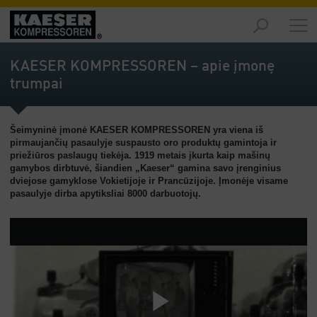
Produktai
-
KAESER KOMPRESSOREN – apie įmonę
Apžvalga
trumpai
Sprendimai
-
Šeimyninė įmonė KAESER KOMPRESSOREN yra viena iš
Apžvalga
pirmaujančių pasaulyje suspausto oro produktų gamintoja ir
priežiūros paslaugų tiekėja. 1919 metais įkurta kaip mašinų
Aptarnavimas
gamybos dirbtuvė, šiandien „Kaeser“ gamina savo įrenginius
-
dviejose gamyklose Vokietijoje ir Prancūzijoje. Įmonėje visame
Apžvalga
pasaulyje dirba apytiksliai 8000 darbuotojų.
Įmonė
-
Apžvalga