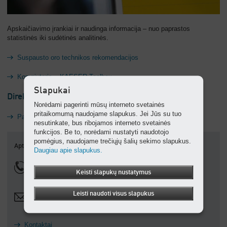
Apskaičiavimo įrankiai ir naudinga informacija – nuo paprastos
statistinės iki sudėtinės analitinės.
Suspausto oro technikos rekomendacijos
Kompiuteris – KAESER Toolbox
Slapukai
Direktyvos ir reglamentai
Norėdami pagerinti mūsų interneto svetainės
pritaikomumą naudojame slapukus. Jei Jūs su tuo
Pakavimo reikalavimai
nesutinkate, bus ribojamos interneto svetainės
funkcijos. Be to, norėdami nustatyti naudotojo
pomėgius, naudojame trečiųjų šalių sekimo slapukus.
Aptarnavimo numeris
Daugiau apie slapukus.
+370 699 88995
Keisti slapukų nustatymus
nemokamas, veikia visą parą
Leisti naudoti visus slapukus
alius@kaeser.lt
Kontaktai