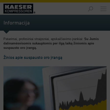
Produktai
-
Informacija
Apžvalga
Sprendimai
Patarimai, profesiniai straipsniai, apskaičiavimo įrankiai:
Su Jumis
-
dalinamės
visomis sukauptomis per ilgą laiką žiniomis apie
Apžvalga
suspausto oro įrangą.
Aptarnavimas
Žinios apie suspausto oro įrangą
-
Apžvalga
Įmonė
-
Apžvalga