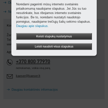
Duomenų apsauga
Norėdami pagerinti mūsų interneto svetainės
pritaikomumą naudojame slapukus. Jei Jūs su tuo
Naudojimo sąlygos
nesutinkate, bus ribojamos interneto svetainės
funkcijos. Be to, norėdami nustatyti naudotojo
pomėgius, naudojame trečiųjų šalių sekimo slapukus.
Daugiau apie slapukus.
Kontaktai
Žemdirbių g. 5, LT 70171, Vilkaviškis
Keisti slapukų nustatymus
Tel.: +370 342 52365
www.kaeser.lt
Leisti naudoti visus slapukus
Aptarnavimo numeris
+370 800 77970
nemokamas, veikia visą parą
kaeser@kaeser.lt
Daugiau kontaktinės informacijos