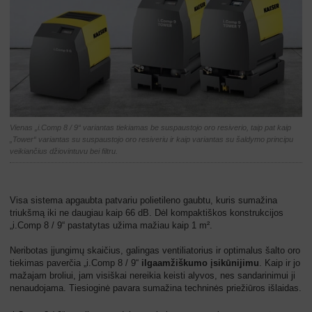
Vienas „i.Comp 8 / 9“ variantas tiekiamas be suspaustojo oro resiverio, taip pat kaip
„Tower“ variantas su suspaustojo oro resiveriu ir kaip variantas su šaldymo principu
veikiančius džiovintuvu bei filtru.
Visa sistema apgaubta patvariu polietileno gaubtu, kuris sumažina
triukšmą iki ne daugiau kaip 66 dB. Dėl kompaktiškos konstrukcijos
„i.Comp 8 / 9“ pastatytas užima mažiau kaip 1 m².
Neribotas įjungimų skaičius, galingas ventiliatorius ir optimalus šalto oro
tiekimas paverčia „i.Comp 8 / 9“
ilgaamžiškumo įsikūnijimu
. Kaip ir jo
mažajam broliui, jam visiškai nereikia keisti alyvos, nes sandarinimui ji
nenaudojama. Tiesioginė pavara sumažina techninės priežiūros išlaidas.