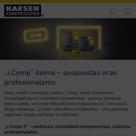
Produktai
-
Apžvalga
Sprendimai
-
Apžvalga
Aptarnavimas
„i.Comp“ šeima – suspaustas oras
-
Apžvalga
profesionalams
Nauja variklio koncepcija suteikia „i.Comp“ serijai išskirtinumo.
Įmonė
Nenaudojant alyvos stūmoklinis kompresorius, varomas kintamojo
-
greičio varikliu, visuomet tiekia tokį kiekį suspaustojo oro, koks yra iš
Apžvalga
tikrųjų reikalingas. „i.Comp“ stūmoklinis kompresorius – jūsų patikimas
palydovas statybų aikštelėje ar dirbtuvėse.
„i.Comp 3“ – mobilusis stūmoklinis kompresorius, sukurtas
profesionalams.