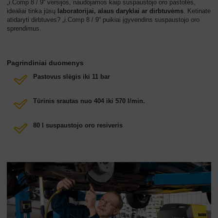
„i.Comp 8 / 9“ versijos, naudojamos kaip suspaustojo oro pastotės,
idealiai tinka jūsų
laboratorijai, alaus daryklai ar dirbtuvėms
. Ketinate
atidaryti dirbtuves? „i.Comp 8 / 9“ puikiai įgyvendins suspaustojo oro
sprendimus.
Pagrindiniai duomenys
Pastovus slėgis iki 11 bar
Tūrinis srautas nuo 404 iki 570 l/min.
80 l suspaustojo oro resiveris