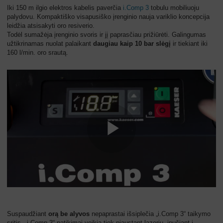
Iki 150 m ilgio elektros kabelis paverčia
i.Comp 3
tobulu mobiliuoju
palydovu. Kompaktiško visapusiško įrenginio nauja variklio koncepcija
leidžia atsisakyti oro resiverio.
Todėl sumažėja įrenginio svoris ir jį paprasčiau prižiūrėti. Galingumas
užtikrinamas nuolat palaikant
daugiau kaip 10 bar slėgį
ir tiekiant iki
160 l/min. oro srautą.
Suspaudžiant
orą be alyvos
nepaprastai išsiplečia „i.Comp 3“ taikymo
sritis. „i.Comp 3“ patikimai veikia tiek pjaustant lazeriu, įpučiant į