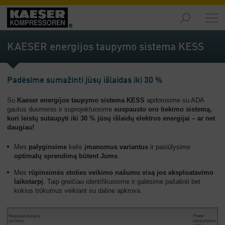
Produktai
-
KAESER energijos taupymo sistema KESS
Apžvalga
Sprendimai
Padėsime sumažinti jūsų išlaidas iki 30 %
-
Apžvalga
Su
Kaeser energijos taupymo sistema KESS
apdorosime su ADA
gautus duomenis ir suprojektuosime
suspausto oro tiekimo sistemą,
Aptarnavimas
kuri leistų sutaupyti iki 30 % jūsų išlaidų elektros energijai – ar net
-
daugiau!
Apžvalga
Mes
palyginsime
kelis
įmanomus variantus
ir pasiūlysime
Įmonė
optimalų sprendimą būtent Jums
.
-
Mes
rūpinsimės
stoties veikimo našumu visą jos eksploatavimo
Apžvalga
laikotarpį
. Taip greičiau identifikuosime ir galėsime pašalinti bet
kokius trūkumus veikiant su daline apkrova.