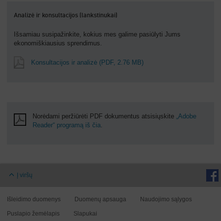
Analizė ir konsultacijos (lankstinukai)
Išsamiau susipažinkite, kokius mes galime pasiūlyti Jums
ekonomiškiausius sprendimus.
Konsultacijos ir analizė
(PDF, 2.76 MB)
Norėdami peržiūrėti PDF dokumentus atsisiųskite
„Adobe
Reader“ programą iš čia
.
Į viršų
Išleidimo duomenys
Duomenų apsauga
Naudojimo sąlygos
Puslapio žemėlapis
Slapukai