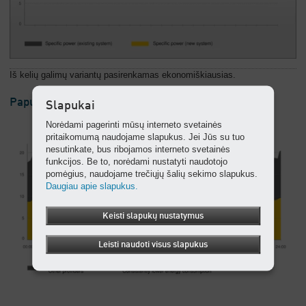
Iš kelių galimų variantų pasirenkamas ekonomiškiausias.
Papunkčiui: Įvertinkite savo energijos kaštus
Slapukai
Norėdami pagerinti mūsų interneto svetainės
pritaikomumą naudojame slapukus. Jei Jūs su tuo
nesutinkate, bus ribojamos interneto svetainės
funkcijos. Be to, norėdami nustatyti naudotojo
pomėgius, naudojame trečiųjų šalių sekimo slapukus.
Daugiau apie slapukus.
Keisti slapukų nustatymus
Leisti naudoti visus slapukus