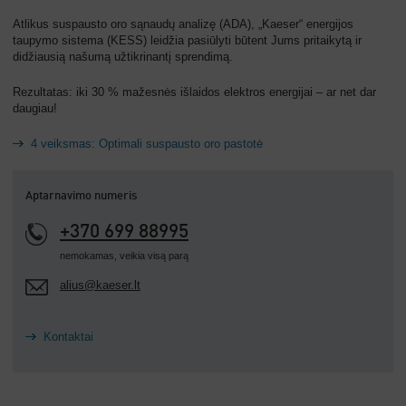
Atlikus suspausto oro sąnaudų analizę (ADA), „Kaeser“ energijos
taupymo sistema (KESS) leidžia pasiūlyti būtent Jums pritaikytą ir
didžiausią našumą užtikrinantį sprendimą.
Rezultatas: iki 30 % mažesnės išlaidos elektros energijai – ar net dar
daugiau!
4 veiksmas: Optimali suspausto oro pastotė
Aptarnavimo numeris
+370 699 88995
nemokamas, veikia visą parą
alius@kaeser.lt
Kontaktai