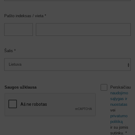
Pašto indeksas / vieta *
Šalis *
Saugos užklausa
Perskaičiau
naudojimo
sąlygas ir
nuostatas
vei
privatumo
politiką
ir su jomis
sutinku. *