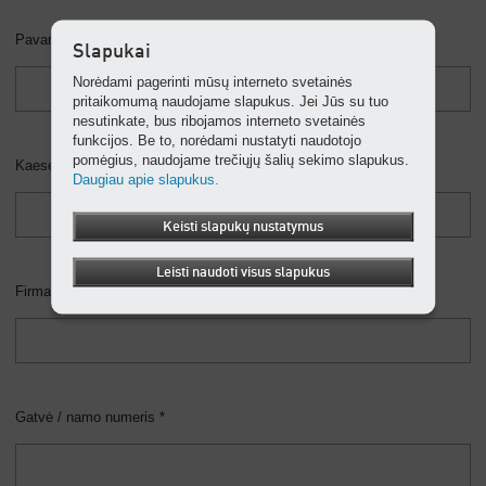
Pavardė *
Slapukai
Norėdami pagerinti mūsų interneto svetainės
pritaikomumą naudojame slapukus. Jei Jūs su tuo
nesutinkate, bus ribojamos interneto svetainės
funkcijos. Be to, norėdami nustatyti naudotojo
pomėgius, naudojame trečiųjų šalių sekimo slapukus.
Kaeser kliento numeris
Daugiau apie slapukus.
Keisti slapukų nustatymus
Leisti naudoti visus slapukus
Firma *
Gatvė / namo numeris *