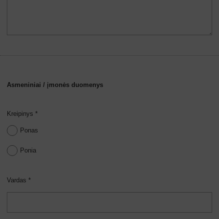
Asmeniniai / įmonės duomenys
Kreipinys *
Ponas
Ponia
Vardas *