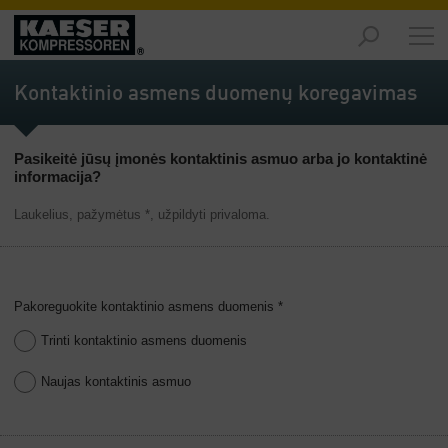
Produktai
-
Kontaktinio asmens duomenų koregavimas
Apžvalga
Sprendimai
Pasikeitė jūsų įmonės kontaktinis asmuo arba jo kontaktinė
-
informacija?
Apžvalga
Laukelius, pažymėtus *, užpildyti privaloma.
Aptarnavimas
-
Apžvalga
Pakoreguokite kontaktinio asmens duomenis *
Įmonė
-
Trinti kontaktinio asmens duomenis
Apžvalga
Naujas kontaktinis asmuo