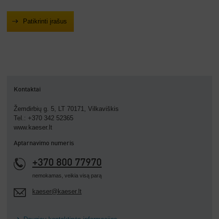
Kontaktai
Žemdirbių g. 5, LT 70171, Vilkaviškis
Tel.: +370 342 52365
www.kaeser.lt
Aptarnavimo numeris
+370 800 77970
nemokamas, veikia visą parą
kaeser@kaeser.lt