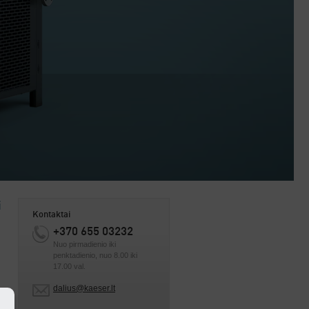
i
Kontaktai
+370 655 03232
Nuo pirmadienio iki
penktadienio, nuo 8.00 iki
17.00 val.
dalius@kaeser.lt