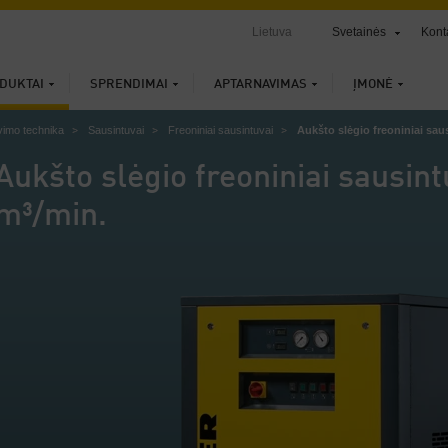
Lietuva
Svetainės
Kont
DUKTAI
SPRENDIMAI
APTARNAVIMAS
ĮMONĖ
vimo technika
Sausintuvai
Freoniniai sausintuvai
Aukšto slėgio freoniniai saus
Aukšto slėgio freoniniai sausintu
m³/min.