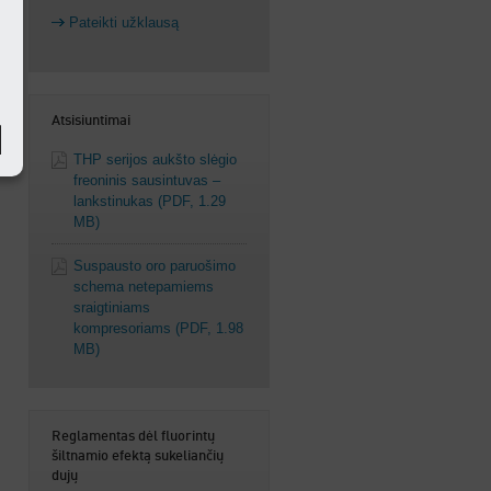
Pateikti užklausą
Atsisiuntimai
THP serijos aukšto slėgio
freoninis sausintuvas –
lankstinukas
(PDF, 1.29
MB)
Suspausto oro paruošimo
schema netepamiems
sraigtiniams
kompresoriams
(PDF, 1.98
MB)
Reglamentas dėl fluorintų
šiltnamio efektą sukeliančių
dujų