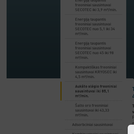
Energiją taupantis
freoniniai sausintuvai
SECOTEC iki 3,9 m³/min.
Energiją taupantis
freoniniai sausintuvai
SECOTEC nuo 5,1 iki 34
m³/min.
Energiją taupantis
freoniniai sausintuvai
SECOTEC nuo 45 iki 98
m³/min.
Kompaktiškas freoniniai
sausintuvai KRYOSEC iki
4,5 m³/min.
Aukšto slėgio freoniniai
sausintuvai iki 85,1
m³/min.
Šalto oro freoniniai
sausintuvai iki 43,33
m³/min.
n
Adsorbciniai sausintuvai