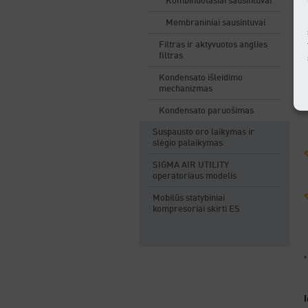
Kombinuotasiai sausintuvai
Membraniniai sausintuvai
Filtras ir aktyvuotos anglies
filtras
Kondensato išleidimo
mechanizmas
Kondensato paruošimas
Suspausto oro laikymas ir
slėgio palaikymas
SIGMA AIR UTILITY
operatoriaus modelis
Mobilūs statybiniai
kompresoriai skirti ES
*