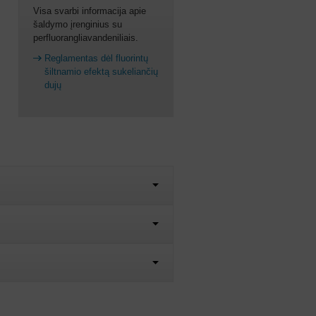
Visa svarbi informacija apie
šaldymo įrenginius su
perfluorangliavandeniliais.
Reglamentas dėl fluorintų
šiltnamio efektą sukeliančių
dujų