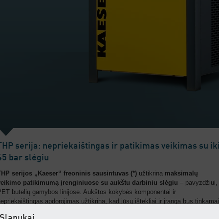
THP serija: nepriekaištingas ir patikimas veikimas su ik
45 bar slėgiu
THP serijos „Kaeser“ freoninis sausintuvas (*)
užtikrina
maksimalų
veikimo patikimumą įrenginiuose su aukštu darbiniu slėgiu
– pavyzdžiui,
PET butelių gamybos linijose. Aukštos kokybės komponentai ir
epriekaištingas apdorojimas užtikrina, kad jūsų ištekliai ir įranga bus tinkamai
apsaugoti nuo drėgmės –
net ir aukštoje aplinkos temperatūroje
.
Slapukai