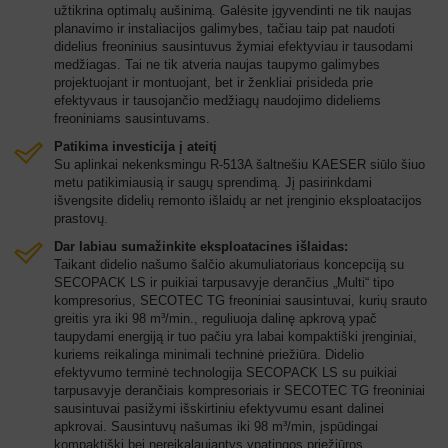
užtikrina optimalų aušinimą. Galėsite įgyvendinti ne tik naujas
planavimo ir instaliacijos galimybes, tačiau taip pat naudoti
didelius freoninius sausintuvus žymiai efektyviau ir tausodami
medžiagas. Tai ne tik atveria naujas taupymo galimybes
projektuojant ir montuojant, bet ir ženkliai prisideda prie
efektyvaus ir tausojančio medžiagų naudojimo dideliems
freoniniams sausintuvams.
Patikima investicija į ateitį
Su aplinkai nekenksmingu R-513A šaltnešiu KAESER siūlo šiuo
metu patikimiausią ir saugų sprendimą. Jį pasirinkdami
išvengsite didelių remonto išlaidų ar net įrenginio eksploatacijos
prastovų.
Dar labiau sumažinkite eksploatacines išlaidas:
Taikant didelio našumo šalčio akumuliatoriaus koncepciją su
SECOPACK LS ir puikiai tarpusavyje derančius „Multi“ tipo
kompresorius, SECOTEC TG freoniniai sausintuvai, kurių srauto
greitis yra iki 98 m³/min., reguliuoja dalinę apkrovą ypač
taupydami energiją ir tuo pačiu yra labai kompaktiški įrenginiai,
kuriems reikalinga minimali techninė priežiūra. Didelio
efektyvumo terminė technologija SECOPACK LS su puikiai
tarpusavyje derančiais kompresoriais ir SECOTEC TG freoniniai
sausintuvai pasižymi išskirtiniu efektyvumu esant dalinei
apkrovai. Sausintuvų našumas iki 98 m³/min, įspūdingai
kompaktiški bei nereikalaujantys ypatingos priežiūros.