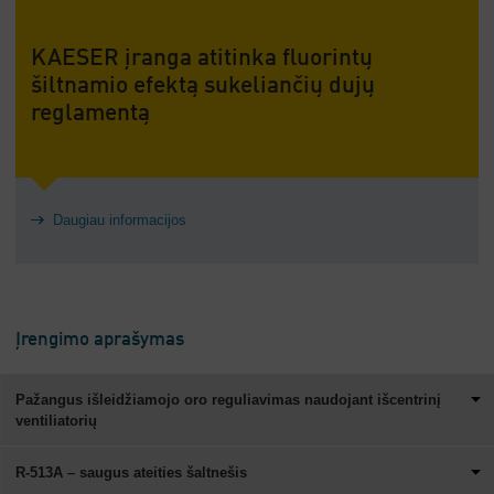
KAESER įranga atitinka fluorintų
šiltnamio efektą sukeliančių dujų
reglamentą
Daugiau informacijos
Įrengimo aprašymas
Pažangus išleidžiamojo oro reguliavimas naudojant išcentrinį
ventiliatorių
R-513A – saugus ateities šaltnešis