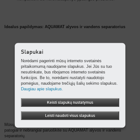
Idealus papildymas: AQUAMAT alyvos ir vandens separatorius
Slapukai
Norėdami pagerinti mūsų interneto svetainės
pritaikomumą naudojame slapukus. Jei Jūs su tuo
nesutinkate, bus ribojamos interneto svetainės
funkcijos. Be to, norėdami nustatyti naudotojo
pomėgius, naudojame trečiųjų šalių sekimo slapukus.
Daugiau apie slapukus.
Keisti slapukų nustatymus
Leisti naudoti visus slapukus
Mūsų rekomendacija: prieš išleisdami į kanalizaciją, kondensatą
patogiai ir nebrangiai paruoškite su AQUAMAT alyvos ir vandens
separatorių.