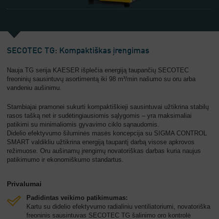
SECOTEC TG: Kompaktiškas įrengimas
Nauja TG serija KAESER išplečia energiją taupančių SECOTEC
freoninių sausintuvų asortimentą iki 98 m³/min našumo su oru arba
vandeniu aušinimu.
Stambiajai pramonei sukurti kompaktiškieji sausintuvai užtikrina stabilų
rasos tašką net ir sudėtingiausiomis sąlygomis – yra maksimaliai
patikimi su minimaliomis gyvavimo ciklo sąnaudomis.
Didelio efektyvumo šiluminės masės koncepcija su SIGMA CONTROL
SMART valdikliu užtikrina energiją taupantį darbą visose apkrovos
režimuose. Oru aušinamų įrengimų novatoriškas darbas kuria naujus
patikimumo ir ekonomiškumo standartus.
Privalumai
Padidintas veikimo patikimumas:
Kartu su didelio efektyvumo radialiniu ventiliatoriumi, novatoriška
freoninis sausintuvas SECOTEC TG šalinimo oro kontrolė