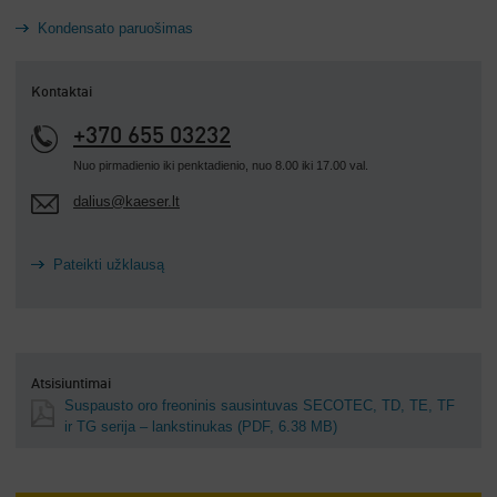
Kondensato paruošimas
Kontaktai
+370 655 03232
Nuo pirmadienio iki penktadienio, nuo 8.00 iki 17.00 val.
dalius@kaeser.lt
Pateikti užklausą
Atsisiuntimai
Suspausto oro freoninis sausintuvas SECOTEC, TD, TE, TF
ir TG serija – lankstinukas
(PDF, 6.38 MB)