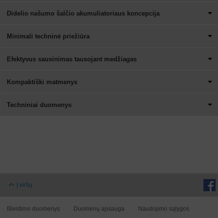
Didelio našumo šalčio akumuliatoriaus koncepcija
Minimali techninė priežiūra
Efektyvus sausinimas tausojant medžiagas
Kompaktiški matmenys
Techniniai duomenys
Į viršų
Išleidimo duomenys
Duomenų apsauga
Naudojimo sąlygos