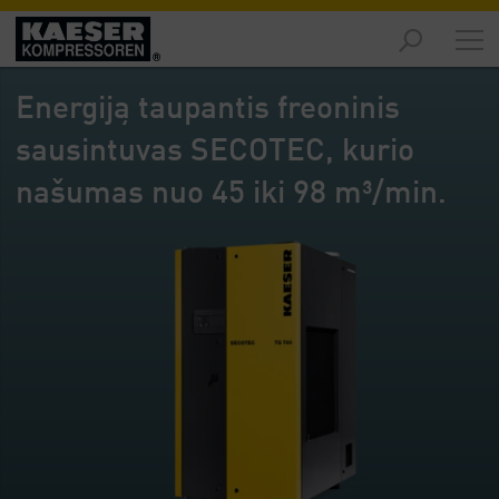
Produktai
-
Energiją taupantis freoninis
Apžvalga
sausintuvas SECOTEC, kurio
Sprendimai
-
našumas nuo 45 iki 98 m³/min.
Apžvalga
Aptarnavimas
-
Apžvalga
Įmonė
-
Apžvalga